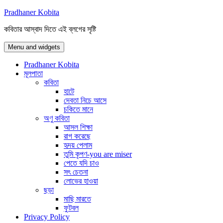
Skip
Pradhaner Kobita
to
কবিতার আস্বাদ দিতে এই ব্লগের সৃষ্টি
content
Menu and widgets
Pradhaner Kobita
মূলপাতা
কবিতা
হাটে
দেবতা নিচে আসে
চকিতে মানে
অণু কবিতা
আসল শিক্ষা
রাগ করেছে
হৃদয় পেলাম
তুমি কৃপণ-you are miser
পেতে যদি চাও
সৎ চেতনা
লোভের হাওয়া
ছড়া
মাছি মারতে
ফুটবল
Privacy Policy