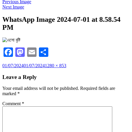
Previous Image
Next Image
WhatsApp Image 2024-07-01 at 8.58.54
PM
Facebook
Mastodon
Email
Share
Posted
Full
01/07/2024
01/07/2024
1280 × 853
on
size
Leave a Reply
Your email address will not be published.
Required fields are
marked
*
Comment
*