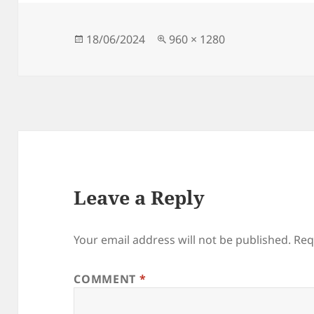
e
d
l
re
b
o
o
n
Posted
Full
18/06/2024
960 × 1280
on
size
o
k
Leave a Reply
Your email address will not be published.
Req
COMMENT
*