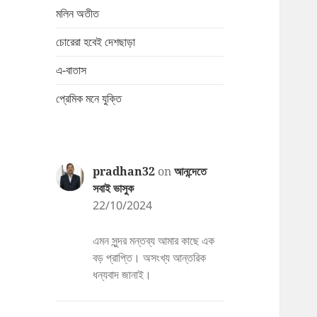
মলিন অতীত
চোরেরা হবেই দেশছাড়া
এ-বাতাস
প্রেমিক মনে যুক্তি
pradhan32
on
আনন্দেতে
সবাই ভাসুক
22/10/2024
এমন সুন্দর মন্তব্য আমার কাছে এক
বড় প্রাপ্তি। অসংখ্য আন্তরিক
ধন্যবাদ জানাই।