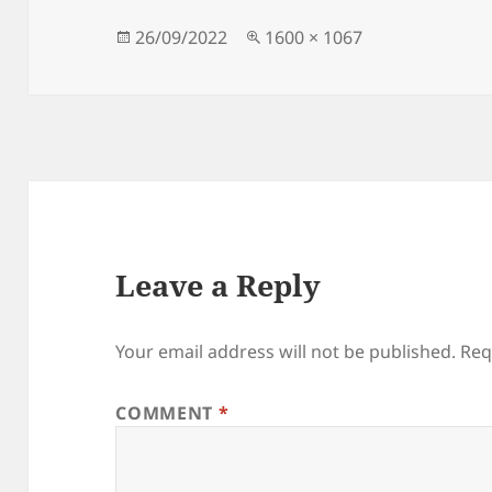
b
o
o
n
Posted
Full
26/09/2022
1600 × 1067
on
size
o
k
Leave a Reply
Your email address will not be published.
Req
COMMENT
*