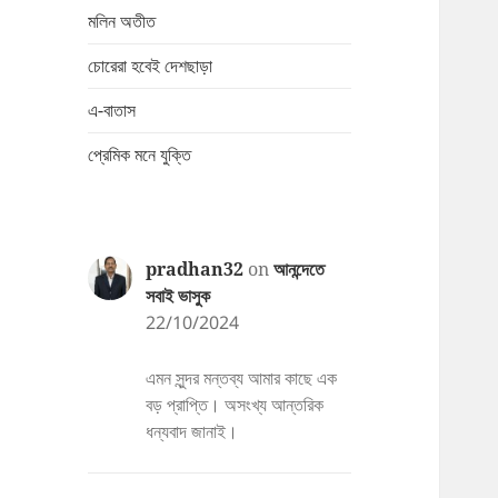
মলিন অতীত
চোরেরা হবেই দেশছাড়া
এ-বাতাস
প্রেমিক মনে যুক্তি
pradhan32
on
আনন্দেতে
সবাই ভাসুক
22/10/2024
এমন সুন্দর মন্তব্য আমার কাছে এক
বড় প্রাপ্তি। অসংখ্য আন্তরিক
ধন্যবাদ জানাই।