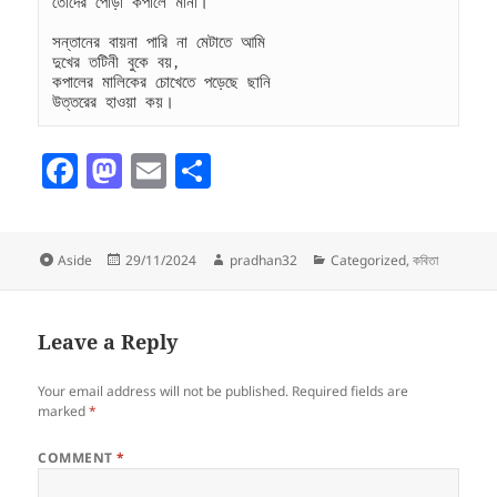
তোদের পোড়া কপালে মানা।
সন্তানের বায়না পারি না মেটাতে আমি
দুখের তটিনী বুকে বয়,
কপালের মালিকের চোখেতে পড়েছে ছানি
উত্তরের হাওয়া কয়।
F
M
E
S
a
as
m
h
c
to
ai
a
Format
Posted
Author
Categories
Aside
29/11/2024
pradhan32
Categorized
,
কবিতা
e
d
l
re
on
b
o
o
n
Leave a Reply
o
Your email address will not be published.
Required fields are
k
marked
*
COMMENT
*