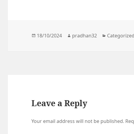
c
to
ai
a
e
d
l
re
b
o
o
n
Posted
Author
Categories
18/10/2024
pradhan32
Categorize
on
o
k
Leave a Reply
Your email address will not be published.
Req