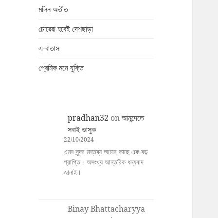
মলিন অতীত
চোরেরা হবেই দেশছাড়া
এ-বাতাস
প্রেমিক মনে যুক্তি
pradhan32
on
আনন্দেতে
সবাই ভাসুক
22/10/2024
এমন সুন্দর মন্তব্য আমার কাছে এক বড়
প্রাপ্তি। অসংখ্য আন্তরিক ধন্যবাদ
জানাই।
Binay Bhattacharyya