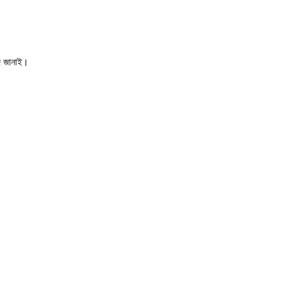
দ জানাই।