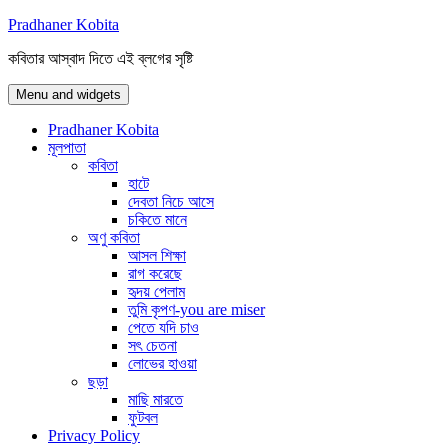
Skip
Pradhaner Kobita
to
কবিতার আস্বাদ দিতে এই ব্লগের সৃষ্টি
content
Menu and widgets
Pradhaner Kobita
মূলপাতা
কবিতা
হাটে
দেবতা নিচে আসে
চকিতে মানে
অণু কবিতা
আসল শিক্ষা
রাগ করেছে
হৃদয় পেলাম
তুমি কৃপণ-you are miser
পেতে যদি চাও
সৎ চেতনা
লোভের হাওয়া
ছড়া
মাছি মারতে
ফুটবল
Privacy Policy