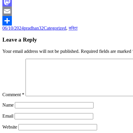
Facebook
Mastodon
Email
Posted
Author
Categories
06/10/2024
pradhan32
Categorized
,
কবিতা
Share
on
Leave a Reply
Your email address will not be published.
Required fields are marked
Comment
*
Name
Email
Website