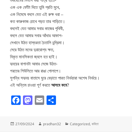
শুভবোধের নির্যাস ভরা পাত্র হাতে-
এক এক ফোঁটা দিতে তুমি প্রতি মুখে,
এক নিমেষে বদলে যেত এই রুক্ষ ধরা –
কত কারুকাজ চোখে পড়ত তার শাড়িতে।
বদলেই যেত আমার সবার কাজের পৃথিবী,
বদলে যেত আমার সবার আঁধার আকাশ-
সেখানে উঠত হাস্যরতা চৈতালি চন্দ্রিমা।
সেরে উঠত মনের দুরারোগ্য ক্ষত,
বিকৃত মানসিকতা জ্বলে হত ছাই।
হৃদয়ের বাগানটা আবার সেজে উঠত-
শরতের শিউলিতে আর রাঙা গোলাপে।
সুগন্ধি সহৃদয় বাতাসে ঘুরে বেড়াতে পারত নির্ভয়ারা অশেষ নির্ভয়ে।
এই অন্তিম চাওয়া পূর্ণ করতে
আসবে কবে
?
F
M
E
S
a
as
m
h
c
to
ai
a
Posted
Author
Categories
27/09/2024
pradhan32
Categorized
,
কবিতা
e
d
l
re
on