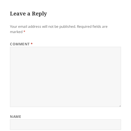
b
o
o
n
Leave a Reply
o
Your email address will not be published.
Required fields are
k
marked
*
COMMENT
*
NAME