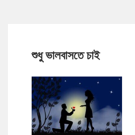
শুধু ভালবাসতে চাই