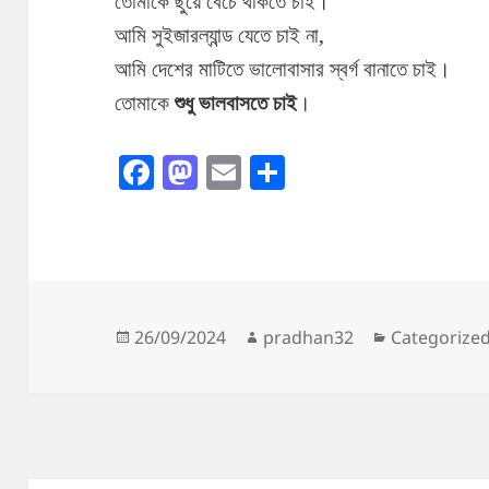
তোমাকে ছুঁয়ে বেঁচে থাকতে চাই।
আমি সুইজারল্যান্ড যেতে চাই না,
আমি দেশের মাটিতে ভালোবাসার স্বর্গ বানাতে চাই।
তোমাকে
শুধু ভালবাসতে চাই
।
F
M
E
S
a
as
m
h
c
to
ai
a
e
d
l
re
b
o
o
n
Posted
Author
Categories
26/09/2024
pradhan32
Categorize
on
o
k