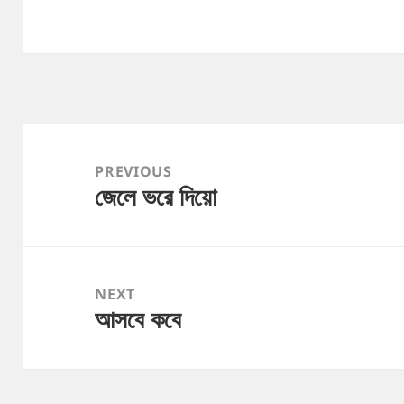
Post
navigation
PREVIOUS
জেলে ভরে দিয়ো
Previous
post:
NEXT
আসবে কবে
Next
post: