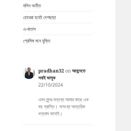
মলিন অতীত
চোরেরা হবেই দেশছাড়া
এ-বাতাস
প্রেমিক মনে যুক্তি
pradhan32
on
আনন্দেতে
সবাই ভাসুক
22/10/2024
এমন সুন্দর মন্তব্য আমার কাছে এক
বড় প্রাপ্তি। অসংখ্য আন্তরিক
ধন্যবাদ জানাই।