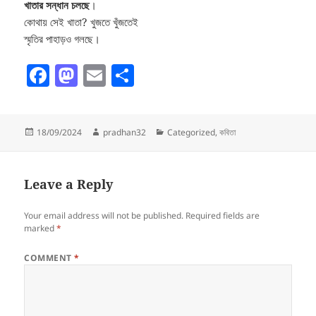
খাতার সন্ধান চলছে
।
কোথায় সেই খাতা? খুজতে খুঁজতেই
স্মৃতির পাহাড়ও গলছে।
F
M
E
S
a
as
m
h
c
to
ai
a
Posted
Author
Categories
18/09/2024
pradhan32
Categorized
,
কবিতা
e
d
l
re
on
b
o
o
n
Leave a Reply
o
Your email address will not be published.
Required fields are
k
marked
*
COMMENT
*