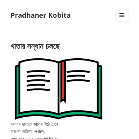
Pradhaner Kobita
MENU
AND
WIDGETS
খাতার সন্ধান চলছে
ছলনার ছায়াতে কালের পিঠে চেপে
কত-না অভিনয় দেখালে,
মোহ আর মায়ায় বুঝতে পারিনি তা