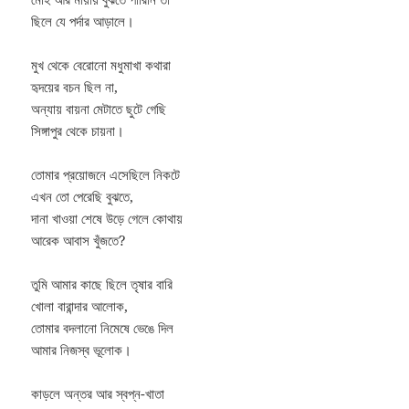
ছিলে যে পর্দার আড়ালে।
মুখ থেকে বেরোনো মধুমাখা কথারা
হৃদয়ের বচন ছিল না,
অন্যায় বায়না মেটাতে ছুটে গেছি
সিঙ্গাপুর থেকে চায়না।
তোমার প্রয়োজনে এসেছিলে নিকটে
এখন তো পেরেছি বুঝতে,
দানা খাওয়া শেষে উড়ে গেলে কোথায়
আরেক আবাস খুঁজতে?
তুমি আমার কাছে ছিলে তৃষার বারি
খোলা বারান্দার আলোক,
তোমার বদলানো নিমেষে ভেঙে দিল
আমার নিজস্ব ভূলোক।
কাড়লে অন্তর আর স্বপ্ন-খাতা