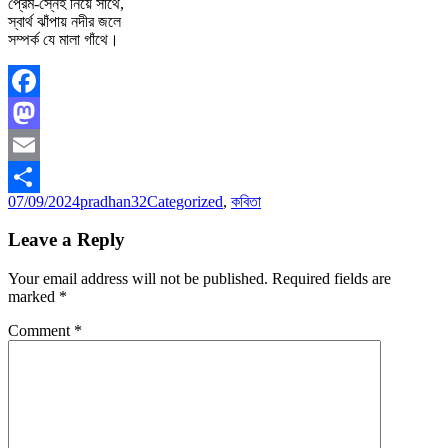
প্রেম-স্নেহ নিয়ে সাথে,
স্বার্থ ঝাঁপায় নদীর জলে
সম্পর্ক যে মালা গাঁথে।
Facebook
Mastodon
Email
Posted
Author
Categories
07/09/2024
pradhan32
Categorized
,
কবিতা
Share
on
Leave a Reply
Your email address will not be published.
Required fields are
marked
*
Comment
*