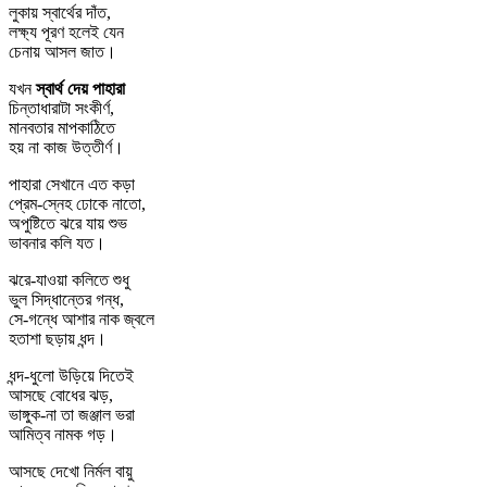
লুকায় স্বার্থের দাঁত,
লক্ষ্য পূরণ হলেই যেন
চেনায় আসল জাত।
যখন
স্বার্থ দেয় পাহারা
চিন্তাধারাটা সংকীর্ণ,
মানবতার মাপকাঠিতে
হয় না কাজ উত্তীর্ণ।
পাহারা সেখানে এত কড়া
প্রেম-স্নেহ ঢোকে নাতো,
অপুষ্টিতে ঝরে যায় শুভ
ভাবনার কলি যত।
ঝরে-যাওয়া কলিতে শুধু
ভুল সিদ্ধান্তের গন্ধ,
সে-গন্ধে আশার নাক জ্বলে
হতাশা ছড়ায় ধন্দ।
ধন্দ-ধুলো উড়িয়ে দিতেই
আসছে বোধের ঝড়,
ভাঙ্গুক-না তা জঞ্জাল ভরা
আমিত্ব নামক গড়।
আসছে দেখো নির্মল বায়ু