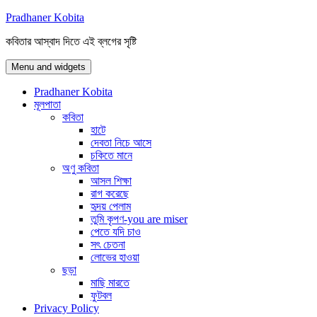
Skip
Pradhaner Kobita
to
কবিতার আস্বাদ দিতে এই ব্লগের সৃষ্টি
content
Menu and widgets
Pradhaner Kobita
মূলপাতা
কবিতা
হাটে
দেবতা নিচে আসে
চকিতে মানে
অণু কবিতা
আসল শিক্ষা
রাগ করেছে
হৃদয় পেলাম
তুমি কৃপণ-you are miser
পেতে যদি চাও
সৎ চেতনা
লোভের হাওয়া
ছড়া
মাছি মারতে
ফুটবল
Privacy Policy