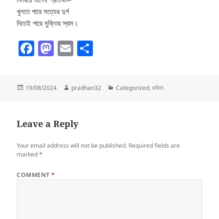
খুলতে পারে সত্যের দুর্গ
দিতেই পারে মুক্তির স্বাদ।
F
M
E
S
a
as
m
h
c
to
ai
a
Posted
Author
Categories
19/08/2024
pradhan32
Categorized
,
কবিতা
e
d
l
re
on
b
o
o
n
Leave a Reply
o
Your email address will not be published.
Required fields are
k
marked
*
COMMENT
*