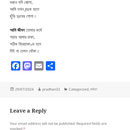
ভরাও যদি ঝোলা,
আমি তখন বন্দুক হাতে
ছুঁড়ি দুঃখের গোলা।
আমি জীবন
তোমার কর্মে
গড়ায় আমার চাকা,
সঠিক ক্রিয়াকাণ্ড হলে
দিই না তেমন ধোঁকা।
F
M
E
S
a
as
m
h
c
to
ai
a
Posted
Author
Categories
29/07/2024
pradhan32
Categorized
,
কবিতা
e
d
l
re
on
b
o
o
n
Leave a Reply
o
Your email address will not be published.
Required fields are
marked
*