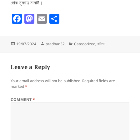
হোক সুস্বাদু মালাই।
F
M
E
S
a
as
m
h
c
to
ai
a
Posted
Author
Categories
19/07/2024
pradhan32
Categorized
,
কবিতা
e
d
l
re
on
b
o
o
n
Leave a Reply
o
Your email address will not be published.
Required fields are
k
marked
*
COMMENT
*