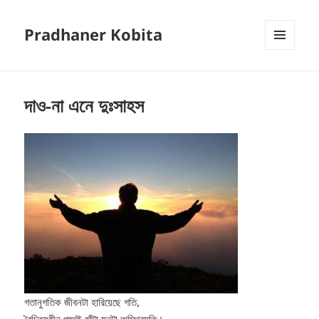
Pradhaner Kobita
MENU
AND
WIDGETS
দাও-না এনে দুঃসাহস
গতানুগতিক জীবনটা হারিয়েছে গতি,