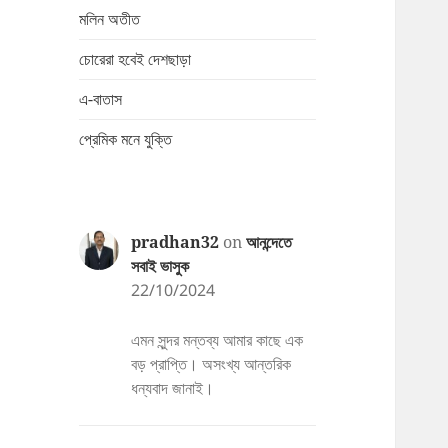
মলিন অতীত
চোরেরা হবেই দেশছাড়া
এ-বাতাস
প্রেমিক মনে যুক্তি
pradhan32
on
আনন্দেতে
সবাই ভাসুক
22/10/2024
এমন সুন্দর মন্তব্য আমার কাছে এক
বড় প্রাপ্তি। অসংখ্য আন্তরিক
ধন্যবাদ জানাই।