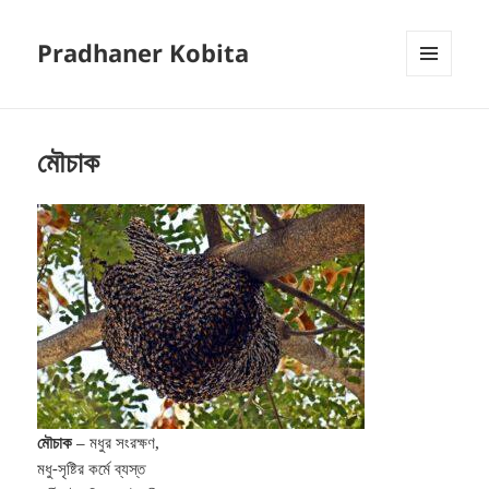
Pradhaner Kobita
MENU
AND
WIDGETS
মৌচাক
মৌচাক
– মধুর সংরক্ষণ,
মধু-সৃষ্টির কর্মে ব্যস্ত