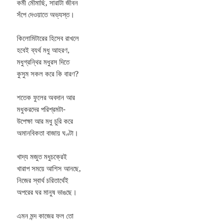
কর্মী মৌমাছি, সারাটা জীবন
সঁপে দেওয়াতে অভ্যস্ত।
কিলোমিটারের হিসেব রাখলে
হবেই ব্যর্থ মধু আহরণ,
মধুগ্রন্থির মধুরস দিতে
কুসুম সকল করে কি বারণ?
শতেক ফুলের অবদান আর
মধুকরদের পরিশ্রমটা-
উপেক্ষা আর মধু চুরি করে
অমানবিকতা বাজায় ঘণ্টা।
খাদ্য মজুত মধুচক্রেই
খারাপ সময়ে আশিস আনছে,
নিজের স্বার্থ চরিতার্থেই
অপরের ঘর মানুষ ভাঙছে।
এমন মন্দ কাজের ফল তো