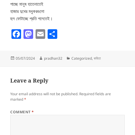
পাচ্ছে মানুষ হাতেনাতেই
হাজার দুখের মধুকরগুলো
হুল ফোটাচ্ছে প্রতি পলেতেই।
F
M
E
S
a
as
m
h
c
to
ai
a
Posted
Author
Categories
05/07/2024
pradhan32
Categorized
,
কবিতা
e
d
l
re
on
b
o
o
n
Leave a Reply
o
Your email address will not be published.
Required fields are
k
marked
*
COMMENT
*