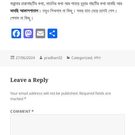
বারান্দার চারাগাছটির কথা, নাতনির কথা আর পাহাড় চূড়ার গাছটির কথা ভাবছি আর
ভাবছি আকাশপাতাল
। তবুও শিখলাম না কিছু। সময় হাত নেড়ে চলেই গেল।
পেলাম না কিছু।
F
M
E
S
a
as
m
h
c
to
ai
a
Posted
Author
Categories
27/06/2024
pradhan32
Categorized
,
কবিতা
e
d
l
re
on
b
o
o
n
Leave a Reply
o
Your email address will not be published.
Required fields are
k
marked
*
COMMENT
*