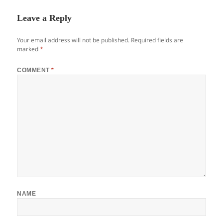
b
o
o
n
Leave a Reply
o
Your email address will not be published.
Required fields are
k
marked
*
COMMENT
*
NAME