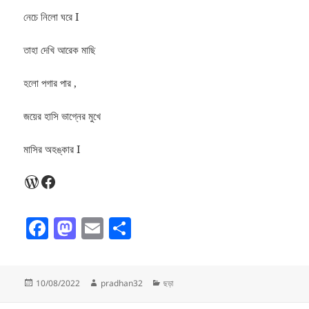
নেচে নিলো ঘরে I
তাহা দেখি আরেক মাছি
হলো পগার পার ,
জয়ের হাসি ভাগ্নের মুখে
মাসির অহঙ্কার I
WordPress
Facebook
F
M
E
S
a
as
m
h
c
to
ai
a
Posted
Author
Categories
10/08/2022
pradhan32
ছড়া
e
d
l
re
on