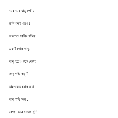
বারে বারে ঝাড়ু পেটায়
মাসি বড়ই রেগে I
অবশেষে মাসির ঝাঁটায়
একটি হোল কাবু,
কাবু হয়েও উড়ে বেড়ায়
কাবু মাছি বাবু I
তারপরেতে চপ্পল মারা
কাবু মাছি মরে ,
ভাগ্নে রমন বেজায় খুশি