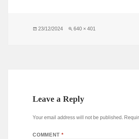
c
to
ai
a
e
d
l
re
b
o
o
n
Posted
Full
23/12/2024
640 × 401
on
size
o
k
Leave a Reply
Your email address will not be published.
Requir
COMMENT
*