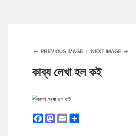
PREVIOUS IMAGE
NEXT IMAGE
কাব্য লেখা হল কই
F
M
E
S
a
as
m
h