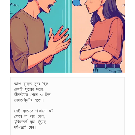
আগে যুক্তি সুন্দর ছিল
রেশমী সুতোর মতো,
জীবনটাতে প্রেম ও ছিল
স্রোতস্বিনীর মতো।
সেই সুতোতে পাকানো জট
খোলে না আর কেন,
যুক্তিতর্ক নুড়ি ছুঁড়ছে
দর্প-দুর্গে যেন।