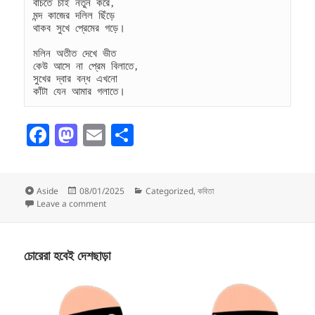
বাঁচতে চাই নতুন করে,
মন্দ কাজের দলিল ছিঁড়ে
থাকব সুখে প্রেমের গড়ে।
মলিন অতীত দেখে ভীত
কেউ আসে না প্রেম বিলাতে,
সুখের দ্বার বন্ধ এখনো
কাঁটা যেন আমার গলাতে।
F
M
E
S
a
as
m
h
c
to
ai
a
Format
Posted
Categories
Aside
08/01/2025
Categorized
,
কবিতা
e
d
l
re
on
on মলিন অতীত
Leave a comment
b
o
o
n
চোরেরা হবেই দেশছাড়া
o
k