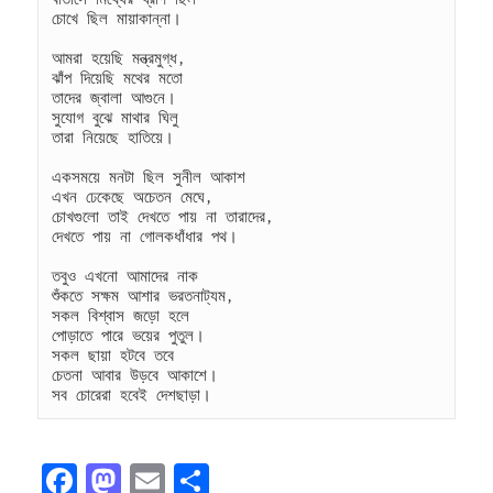
চোখে ছিল মায়াকান্না।
আমরা হয়েছি মন্ত্রমুগ্ধ,
ঝাঁপ দিয়েছি মথের মতো
তাদের জ্বালা আগুনে।
সুযোগ বুঝে মাথার ঘিলু
তারা নিয়েছে হাতিয়ে।
একসময়ে মনটা ছিল সুনীল আকাশ
এখন ঢেকেছে অচেতন মেঘে,
চোখগুলো তাই দেখতে পায় না তারাদের,
দেখতে পায় না গোলকধাঁধার পথ।
তবুও এখনো আমাদের নাক
শুঁকতে সক্ষম আশার ভরতনাট্যম,
সকল বিশ্বাস জড়ো হলে
পোড়াতে পারে ভয়ের পুতুল।
সকল ছায়া হটবে তবে
চেতনা আবার উড়বে আকাশে।
সব চোরেরা হবেই দেশছাড়া।
F
M
E
S