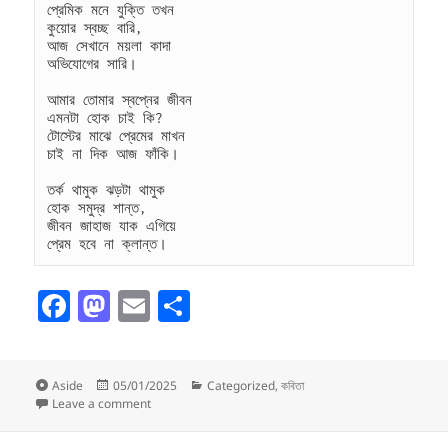
প্রেমিক মনে যুক্তি তখন
কুয়োর স্বচ্ছ বারি,
আজ সেখানে ময়লা কাদা
অভিযোগের সারি।
আমার তোমার স্বপ্নের জীবন
এমনটা হোক চাই কি?
টোস্টের মাঝে প্রেমের মাখন
চাই না দিক আজ ফাঁকি।
তর্ক থামুক ঝড়টা থামুক
হোক সমুদ্র শান্ত,
জীবন জাহাজ যাক এগিয়ে
প্রেম হবে না ক্লান্ত।
F
M
E
S
a
as
m
h
c
to
ai
a
Format
Posted
Categories
Aside
05/01/2025
Categorized
,
কবিতা
e
d
l
re
on
on প্রেমিক মনে যুক্তি
Leave a comment
b
o