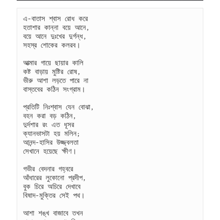
এ-বাতাস শ্বাস রোধ করে
হতাশার কান্না বয়ে আনে,
বয়ে আনে দুঃখের দুর্গন্ধ,
সহস্র শোকের কলরব।
আত্মার গায়ে ছায়ার কালি
কষ্ট বাড়ায় মুষ্টির রোষ,
ভীরু আশা লড়তে পারে না
বাস্তবের কঠিন সংগ্রাম।
প্রতিটি নিঃশ্বাস যেন বোঝা,
বহন করা বড় কঠিন,
দুর্দশার রং এত ধূসর
ক্যানভাসটা হয় মলিন;
আনন্দ-হাসির উজ্জ্বলতা
সেখানে হয়েছে ক্ষীণ।
গভীর বেদনার গহ্বরে
আঁধারের লুকোনো প্রদীপ,
বুক চিরে অচিরে দেখাবে
বিষাদ-মুক্তির সেই পথ।
আশা শঙ্খ বাজাবে তখন