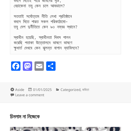
বদলে দিতেই পারে জীবনের দৃষ্টি,
বেচাকেনা তবু কেন চলে আবডালে?
সততাই সর্বোত্তম নীতি লেখা প্রতিষ্ঠানে
বদলে দিতে পারত সকল পরিকাঠামো–
তবু দেশ দুর্নীতিতে কেন ৯৩ নম্বর স্থানে?
স্বাধীন হয়েছি, স্বাধীনতা দিবস পালন
করেছি পতাকা উত্তোলনে ভাষণে ভাষণে
ক্ষুধার্ত দেখবে কেন ঝুলন্ত বাগান ব্যাবিলনে?
F
M
E
S
a
as
m
h
c
to
ai
a
Format
Posted
Categories
Aside
01/01/2025
Categorized
,
কবিতা
e
d
l
re
on
on কেন
Leave a comment
b
o
o
n
চিনলাম না নিজেকে
o