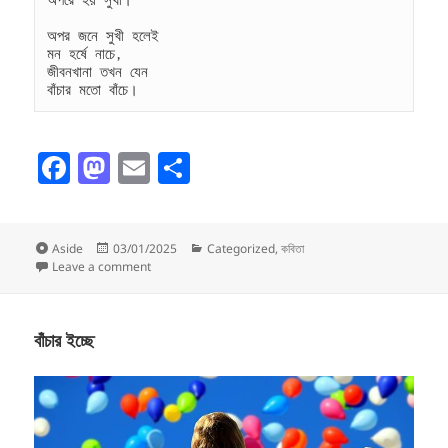
অপরে হয় সুখী।
অপর জনে সুখী হলেই
মন হর্ষে নাচে,
জীবনখানা তখন যেন
বাঁচার মতো বাঁচে।
F
M
E
S
a
as
m
h
c
to
ai
a
Format
Posted
Categories
Aside
03/01/2025
Categorized
,
কবিতা
e
d
l
re
on
on বাঁচার সুধা
Leave a comment
b
o
o
n
বাঁচার ইচ্ছে
o
k