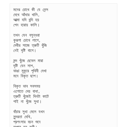
মনের চোখে কী যে লেন্স
দেখে আঁধার খালি,
আত্মা যদি বন্দি হয়
পেন হারায় কালি।
তখন যেন বসুন্ধরা
কুরূপা চোখে লাগে,
দেবীর সাজে ত্রুটি খুঁজি
নেই দৃষ্টি বাগে।
মন্দ খুঁজে ছোবল মারা
দৃষ্টি যেন সাপ,
ভাঙা মুকুরে পৃথিবী দেখা
মনে বিকৃত ছাপ।
বিকৃত ভাব সবসময়
এগোতে দেয় বাধা,
ত্রুটি খুঁজেই দিনটা কাটে
পাই না খুঁজে সুধা।
বাঁচার সুধা মেলে যখন
সুন্দরতা দেখি,
প্রশংসার বচন শুনে