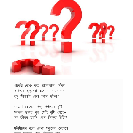
পার্কের বেঞ্চে কত ভালোবাসা আঁকা
কবিতায় ছড়ানো কত–না ভালোবাসা,
তবু জীবনটা কেন আজ ফাঁকা?
ভাষণে কেতনে পড়ে গণতন্ত্র-বৃষ্টি
সকলে ছড়ায় বুক সেই বৃষ্টি পেতে–
সব জীবন হয়নি কেন সিক্ত মিষ্টি?
মনীষীদের বচন লেখা স্কুলের দেয়ালে