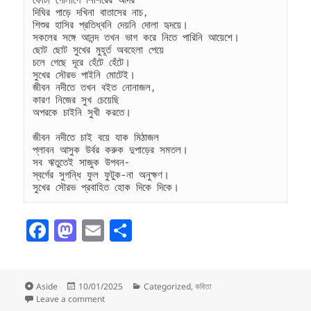
ফোটা গোলাপে শিশিরের আদর
দিঘির পাড়ে দখিনা বাতাসের নাচ,
শিশুর হাসির প্রতিধ্বনি দেয়নি দোলা হৃদয়ে।
সকলের সঙ্গে আনন্দ তখন ভাগ করে নিতে পারিনি আয়েশে।
ছোট ছোট সুখের মুহূর্ত অবহেলা পেয়ে
চলে গেছে দূরে হেঁটে হেঁটে।
সুখের সৌরভ পাইনি মোটেই।
জীবন নদীতে তখন বইত নোনাজল,
কারণ নিজের সুখ চেয়েছি
অপরকে চাইনি সুখী করতে।
জীবন নদীতে চাই বয়ে যাক মিঠাজল
প্লাবন আসুক উর্বর করুক দুপাড়ের সমতল।
সব ঋতুতেই সাজুক উপবন-
স্বর্গের সুগন্ধি ফুল ফুটুক-না অনুক্ষণ।
সুখের সৌরভ প্রবাহিত হোক দিকে দিকে।
F
M
E
S
a
as
m
h
c
to
ai
a
Format
Posted
Categories
Aside
10/01/2025
Categorized
,
কবিতা
e
d
l
re
on
on সুখের সৌরভ
Leave a comment