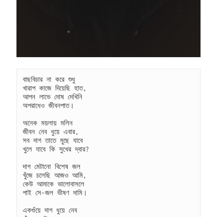
বাছবিচার না করে শুধু
খারাপ কাজে দিয়েছি হাত,
আপন লাভে দোষ দেখিনি
অপরাধেও জীবনপাত।
অনেক ময়লায় মলিন
জীবন নেব ধুয়ে এবার,
সব দাগ তাতে মুছে যাবে
খুলে যাবে কি সুখের দ্বার?
দাগ মেটানো বিশেষ জল
খুঁজে চলেছি আজও আমি,
কেউ আমাকে ভালোবাসলে
পাই সে-জল ভীষণ দামি।
একগুঁয়ে দাগ ধুয়ে নেব