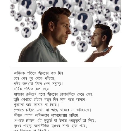
k
আহ্নিক গতিতে জীবনের কত দিন 
চলে গেল পুব থেকে পশ্চিমে,
নদীর জলধারা মিলে গেল সমুদ্রে।
বার্ষিক গতিতে কত বছর 
সাগরের ঢেউয়ের মতো জীবনের বেলাভূমিতে ভেঙে গেল,
তুমি শেখাতে চাইলে নতুন দিন মাস বছর আসবে
পুরোনো আর আসবে না ফিরে।
শেখাতে চাইলে এখন যা আছে থাকবে না ভবিষ্যতে।
জীবনে নানান অভিজ্ঞতার নাগরদোলায় চাপিয়ে 
শেখাতে চাইলে এই মুহূর্তে যা উপরে পরমুহূর্তে তা নিচে,
সুখের পাহাড় আগামীদিনে দুঃখের সাগর হতে পারে,
তবু শিখলাম না কিছুই।