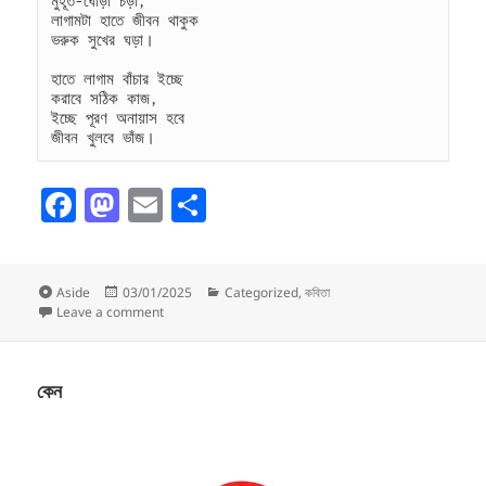
মুহূর্ত-ঘোড়া চড়া,
লাগামটা হাতে জীবন থাকুক
ভরুক সুখের ঘড়া।
হাতে লাগাম বাঁচার ইচ্ছে
করাবে সঠিক কাজ,
ইচ্ছে পূরণ অনায়াস হবে
জীবন খুলবে ভাঁজ।
F
M
E
S
a
as
m
h
c
to
ai
a
Format
Posted
Categories
Aside
03/01/2025
Categorized
,
কবিতা
e
d
l
re
on
on বাঁচার ইচ্ছে
Leave a comment
b
o
o
n
কেন
o
k